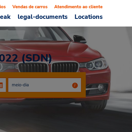
ios
Vendas de carros
Atendimento ao cliente
reak
legal-documents
Locations
022 (SDN)