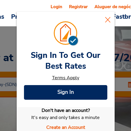
Login
Registrar
Aluguer de negóc
as
Promoções
Veículos e serviços
Fastb
Sign In To Get Our
r
at FECHADO EM 18/07/2
Best Rates
Terms Apply
Sign In
Don't have an account?
Selecionar meu carro
It's easy and only takes a minute
Create an Account