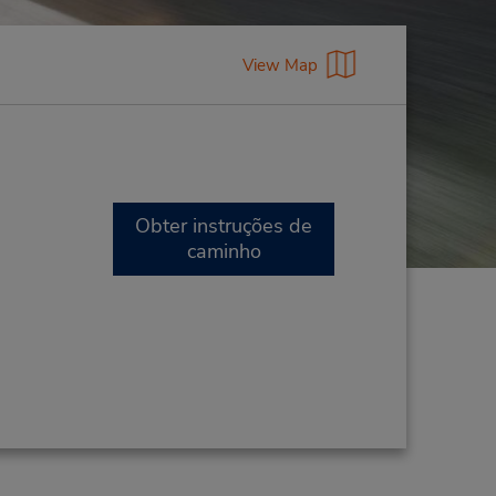
View Map
Obter instruções de
caminho