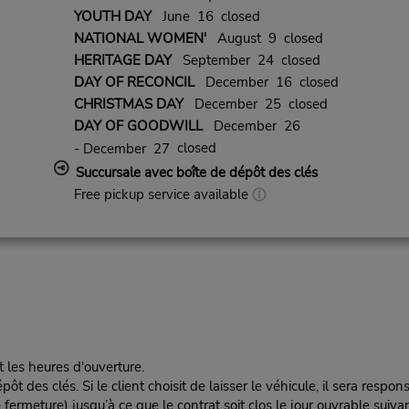
YOUTH DAY
June 16 closed
NATIONAL WOMEN'
August 9 closed
HERITAGE DAY
September 24 closed
DAY OF RECONCIL
December 16 closed
CHRISTMAS DAY
December 25 closed
DAY OF GOODWILL
December 26
closed
- December 27
Succursale avec boîte de dépôt des clés
Free pickup service available
t les heures d'ouverture.
es clés. Si le client choisit de laisser le véhicule, il sera responsa
rmeture) jusqu’à ce que le contrat soit clos le jour ouvrable suivan