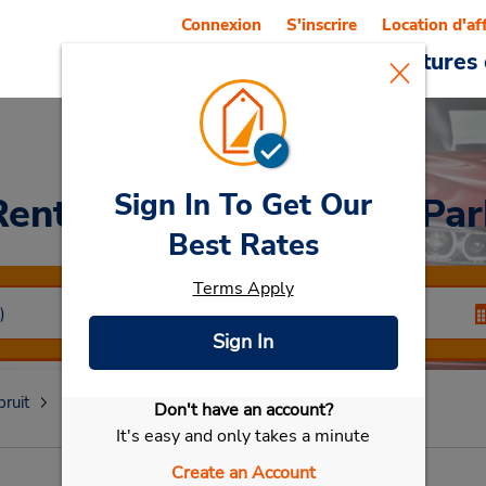
Connexion
S'inscrire
Location d'af
Reservations
Offres
Voitures 
Sign In To Get Our
Rent a Car
at Riverside Par
Best Rates
Terms Apply
Sign In
ruit
Riverside Park
Don't have an account?
Sélectionner ma voiture
It's easy and only takes a minute
Create an Account