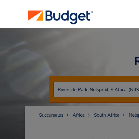
Succursales
Africa
South Africa
Nelsp