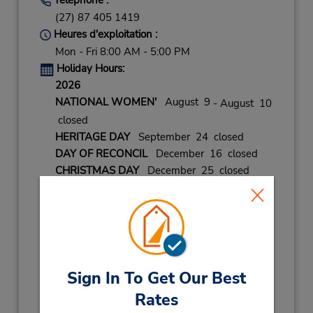
(27) 87 405 1419
Heures d'exploitation :
Mon - Fri 8:00 AM - 5:00 PM
Holiday Hours:
2026
NATIONAL WOMEN'
August 9
- August 10
closed
HERITAGE DAY
September 24 closed
DAY OF RECONCIL
December 16 closed
CHRISTMAS DAY
December 25 closed
DAY OF GOODWILL
December 26 closed
2027
NEW YEAR'S DAY
January 1 closed
HUMAN RIGHTS DA
March 21
- March 22
closed
Sign In To Get Our Best
GOOD FRIDAY
March 26 closed
Rates
FAMILY DAY
March 29 closed