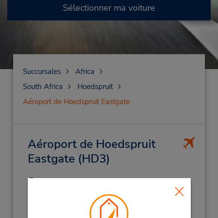
Sélectionner ma voiture
Succursales
Africa
South Africa
Hoedspruit
Aéroport de Hoedspruit Eastgate
Aéroport de Hoedspruit
Eastgate
(HD3)
Adresse :
Eastgate Airport,
Hoedspruit,
S Africa
Téléphone :