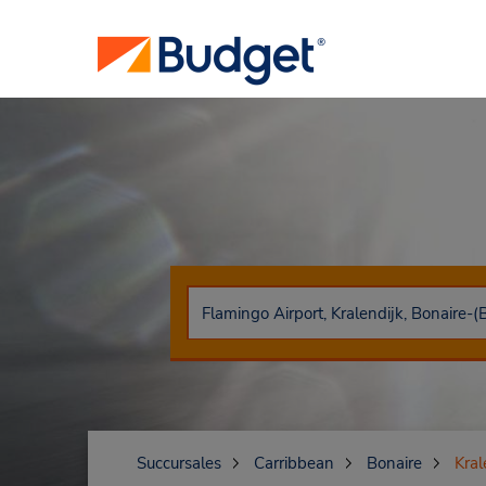
Succursales
Carribbean
Bonaire
Kral