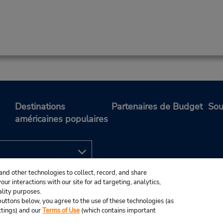
Destinations
Partenaires de Budget
Sou
américaines populaires
and other technologies to collect, record, and share
ur interactions with our site for ad targeting, analytics,
ality purposes.
e buttons below, you agree to the use of these technologies (as
ttings) and our
Terms of Use
(which contains important