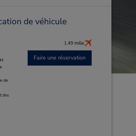
cation de véhicule
1.49 mille
Faire une réservation
PM
de
ce de
t des