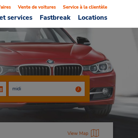
faires
Vente de voitures
Service à la clientèle
et services
Fastbreak
Locations
View Map