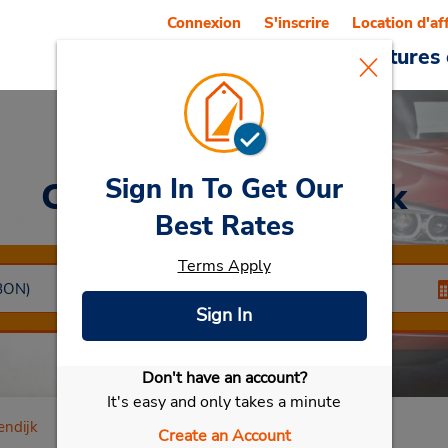
Connexion
S'inscrire
Location d'af
Reservations
Offres
Voitures 
Sign In To Get Our
Car Rental
Kralendijk
Best Rates
Terms Apply
Sign In
Don't have an account?
Sélectionner ma voiture
It's easy and only takes a minute
endijk
Create an Account