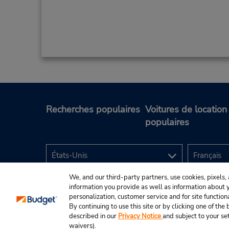
Recherches populaires
Voitures de location
populaires
We, and our third-party partners, use cookies, pixels, 
information you provide as well as information about yo
personalization, customer service and for site function
By continuing to use this site or by clicking one of th
described in our
Privacy Notice
and subject to your se
© Budget Rent A Car System, Inc., 2025.
waivers).