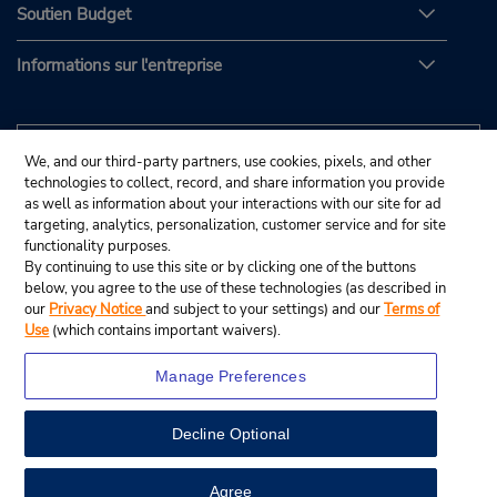
Soutien Budget
Informations sur l'entreprise
We, and our third-party partners, use cookies, pixels, and other
technologies to collect, record, and share information you provide
as well as information about your interactions with our site for ad
targeting, analytics, personalization, customer service and for site
functionality purposes.
By continuing to use this site or by clicking one of the buttons
below, you agree to the use of these technologies (as described in
our
Privacy Notice
and subject to your settings) and our
Terms of
Use
(which contains important waivers).
Manage Preferences
Decline Optional
© Budget Rent A Car System, Inc., 2025.
View Map
Agree