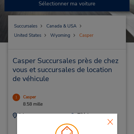
Sélectionner ma voiture
Succursales
Canada & USA
United States
Wyoming
Casper
Casper Succursales près de chez
vous et succursales de location
de véhicule
Casper
1
8.58 mille
Adresse :
Téléphone :
7400 W Yellowstone
3072661122
Hwy,
Location Type: