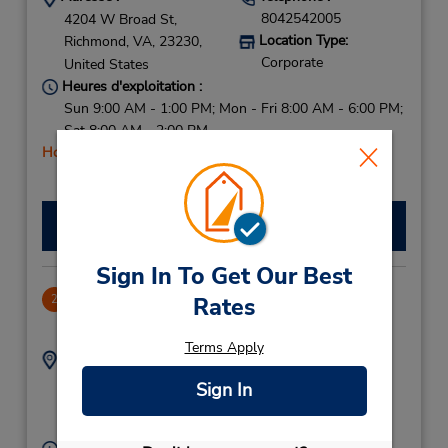
8042542005
4204 W Broad St,
Location Type:
Richmond,
VA,
23230,
Corporate
United States
Heures d'exploitation :
Sun 9:00 AM - 1:00 PM; Mon - Fri 8:00 AM - 6:00 PM;
Sat 8:00 AM - 2:00 PM
Holiday Hours
Faire une réservation
Sign In To Get Our Best
Richmond, VA Midlothian Tpke
2
Rates
8.66 mille
Terms Apply
Adresse :
Téléphone :
8043300058
8231 Midlothian Tpke,
Sign In
Location Type:
Richmond,
VA,
23235,
Corporate
United States