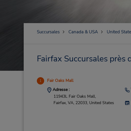
Succursales
Canada & USA
United Stat
Fairfax Succursales près 
Fair Oaks Mall
1
Adresse :
11943L Fair Oaks Mall,
Fairfax,
VA,
22033,
United States