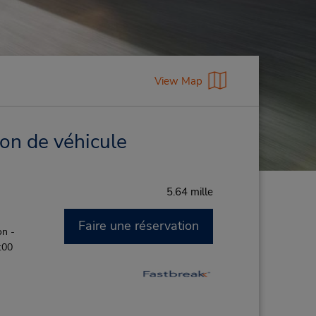
View Map
ion de véhicule
5.64 mille
Faire une réservation
on -
:00