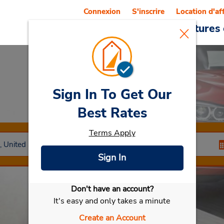
Connexion
S'inscrire
Location d'af
Reservations
Offres
Voitures 
Sign In To Get Our
Car Rental
Fairfax
Best Rates
Terms Apply
Sign In
Don't have an account?
Sélectionner ma voiture
It's easy and only takes a minute
Create an Account