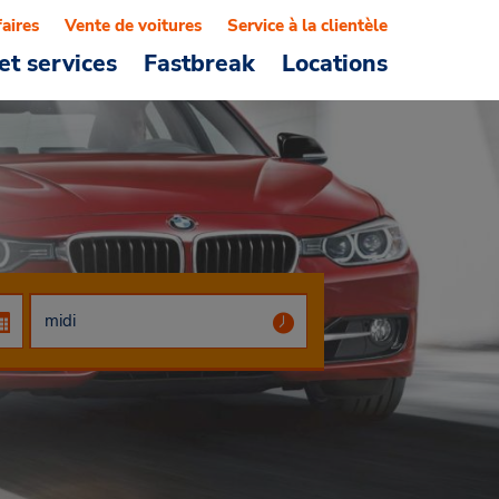
faires
Vente de voitures
Service à la clientèle
et services
Fastbreak
Locations