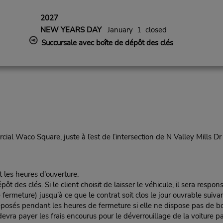
2027
NEW YEARS DAY
January 1 closed
Succursale avec boîte de dépôt des clés
al Waco Square, juste à l’est de l’intersection de N Valley Mills D
t les heures d'ouverture.
es clés. Si le client choisit de laisser le véhicule, il sera responsa
rmeture) jusqu’à ce que le contrat soit clos le jour ouvrable suivan
éposés pendant les heures de fermeture si elle ne dispose pas de boî
nt devra payer les frais encourus pour le déverrouillage de la voiture pa