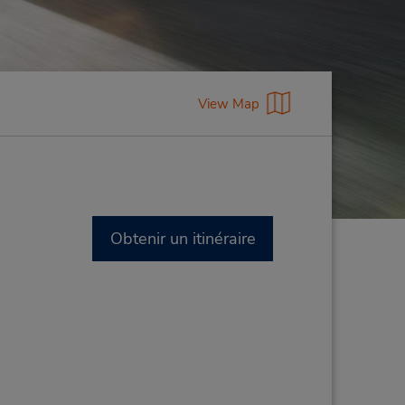
View Map
Obtenir un itinéraire