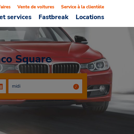
faires
Vente de voitures
Service à la clientèle
et services
Fastbreak
Locations
aco Square