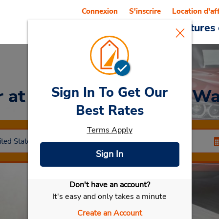
Connexion
S'inscrire
Location d'af
Reservations
Offres
Voitures 
Sign In To Get Our
r
at Centre commercial W
Best Rates
Terms Apply
Sign In
Don't have an account?
Sélectionner ma voiture
It's easy and only takes a minute
Create an Account