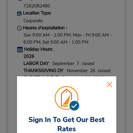
7262082480
Location Type:
Corporate
Heures d'exploitation :
Sun 9:00 AM - 1:00 PM; Mon - Fri 9:00 AM -
6:00 PM; Sat 9:00 AM - 1:00 PM
Holiday Hours:
2026
LABOR DAY
September 7 closed
THANKSGIVING DY
November 26 closed
CHRISTMAS EVE
December 24 08:00AM
- 12:00PM
CHRISTMAS DAY
December 25 closed
NEW YEARS EVE
December 31 08:00AM
- 12:00PM
Sign In To Get Our Best
2027
Rates
NEW YEARS DAY
January 1 closed