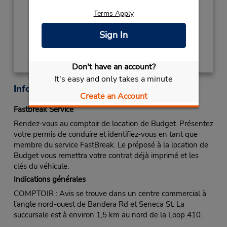
Succursale avec boîte de dépôt des clés
Terms Apply
Obtenir un itinéraire
Sign In
Don't have an account?
It's easy and only takes a minute
Informations sur la succursale
Create an Account
Fastbreak Service
Rendez-vous au comptoir de location de Budget. Présentez
votre permis de conduire et identifiez-vous en tant que
membre du service FastBreak. Le préposé à la location de
Budget vous remettra votre contrat déjà imprimé et les
clés du véhicule.
Indications générales
COMPTOIR : Avis se trouve dans un centre commercial à
l’angle nord-ouest de Bandera Rd et Seneca St. La
succursale est à environ 1,5 km au nord de la Loop 410.