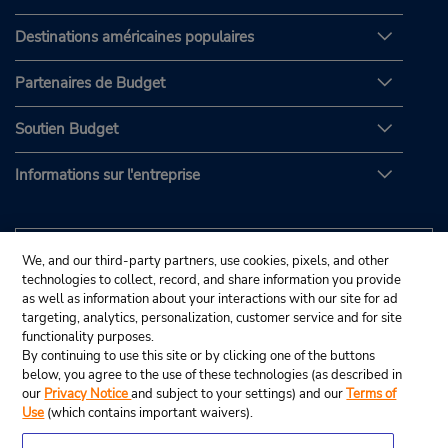
Destinations américaines populaires
Partenaires de Budget
Soutien Budget
Informations sur l'entreprise
We, and our third-party partners, use cookies, pixels, and other
technologies to collect, record, and share information you provide
as well as information about your interactions with our site for ad
targeting, analytics, personalization, customer service and for site
functionality purposes.
By continuing to use this site or by clicking one of the buttons
below, you agree to the use of these technologies (as described in
our
Privacy Notice
and subject to your settings) and our
Terms of
Use
(which contains important waivers).