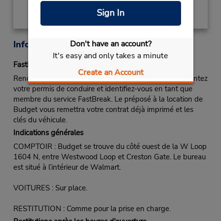
Sign In
Don't have an account?
Informations sur la succursale
It's easy and only takes a minute
Fastbreak Service
Create an Account
Rendez-vous au comptoir de location de Budget. Présentez
votre permis de conduire et identifiez-vous en tant que
membre du service FastBreak. Le préposé à la location de
Budget vous remettra votre contrat déjà imprimé et les
clés du véhicule.
Indications générales
COMPTOIR : Budget se trouve du côté ouest de la W Loop
1604 N, entre Westwood Loop et Creston Gate. Le bureau
est situé à l’intérieur de Walmart.
VOITURES : Sur place.
RESTITUTION : Comme pour la prise en charge.