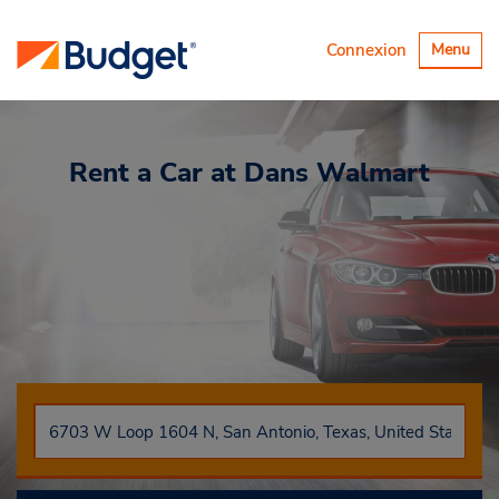
Basculer
Connexion
Menu
la
navigatio
Rent a Car
at Dans Walmart