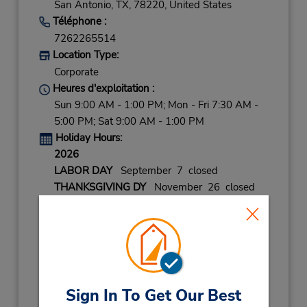
San Antonio,
TX,
78220,
United States
Téléphone :
7262265514
Location Type:
Corporate
Heures d'exploitation :
Sun 9:00 AM - 1:00 PM; Mon - Fri 7:30 AM -
5:00 PM; Sat 9:00 AM - 1:00 PM
Holiday Hours:
2026
LABOR DAY
September 7 closed
THANKSGIVING DY
November 26 closed
CHRISTMAS EVE
December 24 08:00AM
- 12:00PM
CHRISTMAS DAY
December 25 closed
NEW YEARS EVE
December 31 08:00AM
- 12:00PM
Sign In To Get Our Best
2027