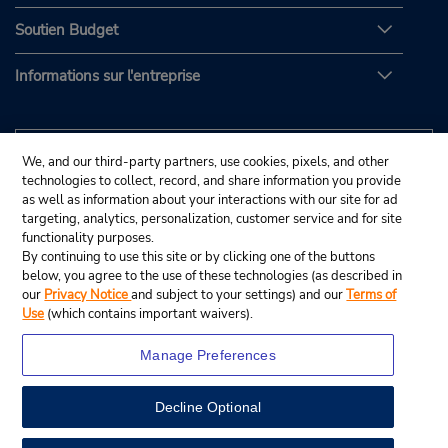
Soutien Budget
Informations sur l'entreprise
We, and our third-party partners, use cookies, pixels, and other
technologies to collect, record, and share information you provide
as well as information about your interactions with our site for ad
targeting, analytics, personalization, customer service and for site
functionality purposes.
By continuing to use this site or by clicking one of the buttons
below, you agree to the use of these technologies (as described in
our
Privacy Notice
and subject to your settings) and our
Terms of
Use
(which contains important waivers).
Manage Preferences
Decline Optional
© Budget Rent A Car System, Inc., 2025.
View Map