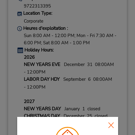
9722313395
Location Type:
Corporate
Heures d'exploitation :
Sun 8:00 AM - 12:00 PM; Mon - Fri 7:30 AM -
6:00 PM; Sat 8:00 AM - 1:00 PM
Holiday Hours:
2026
NEW YEARS EVE
December 31 08:00AM
- 12:00PM
LABOR DAY HDY
September 6 08:00AM
- 12:00PM
2027
NEW YEARS DAY
January 1 closed
CHRISTMAS DAY
December 25 closed
CHRISTMAS EVE
December 24 08:00AM
- 12:00PM