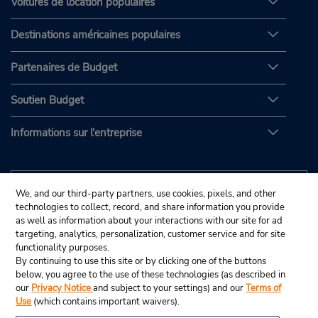
Voitures de location populaires
Destinations américaines populaires
Partenaires de Budget
Soutien Budget
Informations sur l'entreprise
We, and our third-party partners, use cookies, pixels, and other
technologies to collect, record, and share information you provide
as well as information about your interactions with our site for ad
targeting, analytics, personalization, customer service and for site
functionality purposes.
By continuing to use this site or by clicking one of the buttons
below, you agree to the use of these technologies (as described in
our
Privacy Notice
and subject to your settings) and our
Terms of
Use
(which contains important waivers).