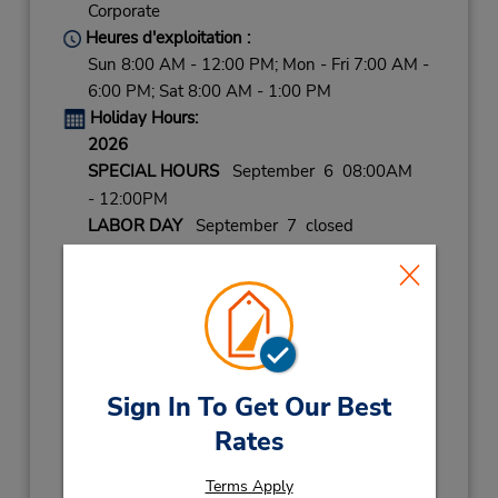
Corporate
Heures d'exploitation :
Sun 8:00 AM - 12:00 PM; Mon - Fri 7:00 AM -
6:00 PM; Sat 8:00 AM - 1:00 PM
Holiday Hours:
2026
SPECIAL HOURS
September 6 08:00AM
- 12:00PM
LABOR DAY
September 7 closed
THANKSGIVING
November 26 closed
CHRISTMAS EVE
December 24 08:00AM
- 12:00PM
CHRISTMAS
December 25 closed
NEW YEARS EVE
December 31 08:00AM
- 12:00PM
Sign In To Get Our Best
Rates
2027
NEW YEARS DAY
January 1 closed
Terms Apply
Succursale avec boîte de dépôt des clés