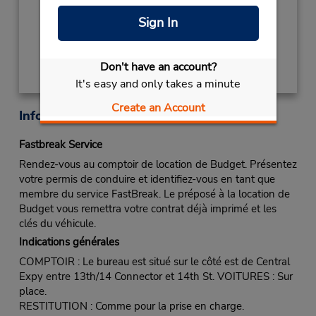
Sign In
Obtenir un itinéraire
Don't have an account?
It's easy and only takes a minute
Create an Account
Informations sur la succursale
Fastbreak Service
Rendez-vous au comptoir de location de Budget. Présentez
votre permis de conduire et identifiez-vous en tant que
membre du service FastBreak. Le préposé à la location de
Budget vous remettra votre contrat déjà imprimé et les
clés du véhicule.
Indications générales
COMPTOIR : Le bureau est situé sur le côté est de Central
Expy entre 13th/14 Connector et 14th St. VOITURES : Sur
place.
RESTITUTION : Comme pour la prise en charge.