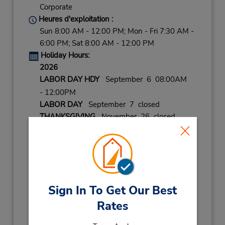
Corporate
Heures d'exploitation :
Sun 8:00 AM - 12:00 PM; Mon - Fri 7:30 AM -
6:00 PM; Sat 8:00 AM - 12:00 PM
Holiday Hours:
2026
LABOR DAY HDY
September 6 08:00AM
- 12:00PM
LABOR DAY
September 7 closed
THANKSGIVING
November 26 closed
CHRISTMAS EVE
December 24 08:00AM
- 12:00PM
CHRISTMAS DAY
December 25 closed
NEW YEARS EVE
December 31 08:00AM
- 12:00PM
Sign In To Get Our Best
2027
Rates
NEW YEARS DAY
January 1 closed