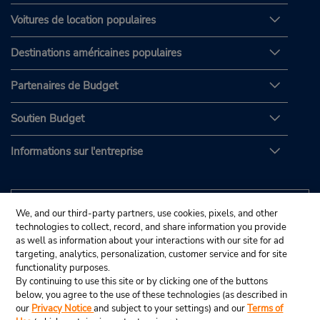
Voitures de location populaires
Destinations américaines populaires
Partenaires de Budget
Soutien Budget
Informations sur l'entreprise
We, and our third-party partners, use cookies, pixels, and other
technologies to collect, record, and share information you provide
as well as information about your interactions with our site for ad
targeting, analytics, personalization, customer service and for site
functionality purposes.
By continuing to use this site or by clicking one of the buttons
below, you agree to the use of these technologies (as described in
our
Privacy Notice
and subject to your settings) and our
Terms of