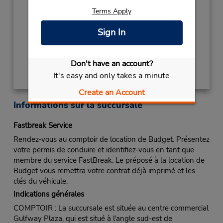
NEW YEARS DAY
January 1 closed
Terms Apply
Succursale avec boîte de dépôt des clés
Sign In
Obtenir un itinéraire
Don't have an account?
It's easy and only takes a minute
Create an Account
Informations sur la succursale
Fastbreak Service
Rendez-vous au comptoir de location de Budget. Présentez
votre permis de conduire et identifiez-vous en tant que
membre du service FastBreak. Le préposé à la location de
Budget vous remettra votre contrat déjà imprimé et les
clés du véhicule.
Indications générales
COMPTOIR : La succursale est située au centre commercial
Gulfway Plaza, qui est situé à l'angle sud-est de