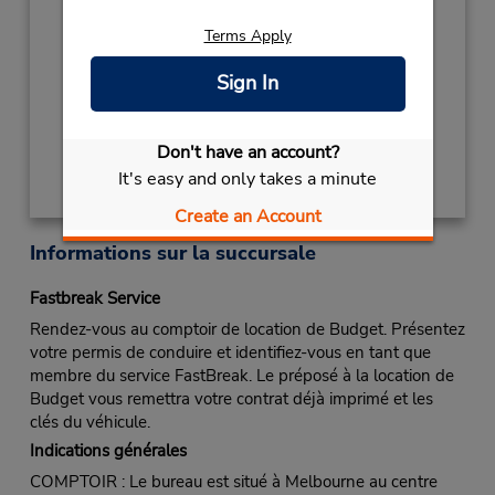
2027
Terms Apply
NEW YEARS DAY
January 1 closed
Succursale avec boîte de dépôt des clés
Sign In
Obtenir un itinéraire
Don't have an account?
It's easy and only takes a minute
Create an Account
Informations sur la succursale
Fastbreak Service
Rendez-vous au comptoir de location de Budget. Présentez
votre permis de conduire et identifiez-vous en tant que
membre du service FastBreak. Le préposé à la location de
Budget vous remettra votre contrat déjà imprimé et les
clés du véhicule.
Indications générales
COMPTOIR : Le bureau est situé à Melbourne au centre