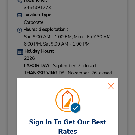
3464391773
Location Type:
Corporate
Heures d'exploitation :
Sun 9:00 AM - 1:00 PM; Mon - Fri 7:30 AM -
6:00 PM; Sat 9:00 AM - 1:00 PM
Holiday Hours:
2026
LABOR DAY
September 7 closed
THANKSGIVING DY
November 26 closed
CHRISTMAS EVE
December 24 08:00AM
- 12:00PM
CHRISTMAS DAY
December 25 closed
NEW YEARS EVE
December 31 08:00AM
- 12:00PM
Sign In To Get Our Best
2027
Rates
NEW YEARS DAY
January 1 closed