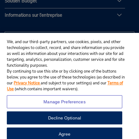
Soutien Budget
Informations sur l'entreprise
We, and our third-party partners, use cookies, pixels, and other
technologies to collect, record, and share information you provide
as well as information about your interactions with our site for ad
targeting, analytics, personalization, customer service and for site
functionality purposes.
By continuing to use this site or by clicking one of the buttons
below, you agree to the use of these technologies (as described in
our
Privacy Notice
and subject to your settings) and our
Terms of
Use
(which contains important waivers).
Manage Preferences
Decline Optional
© Budget Rent A Car System, Inc., 2025.
View Map
Agree