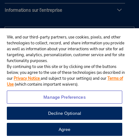
Informations sur l'entreprise
We, and our third-party partners, use cookies, pixels, and other
technologies to collect, record, and share information you provide
as well as information about your interactions with our site for ad
targeting, analytics, personalization, customer service and for site
functionality purposes.
By continuing to use this site or by clicking one of the buttons
below, you agree to the use of these technologies (as described in
our
Privacy Notice
and subject to your settings) and our
Terms of
Use
(which contains important waivers).
Manage Preferences
Decline Optional
© Budget Rent A Car System, Inc., 2025.
View Map
Agree