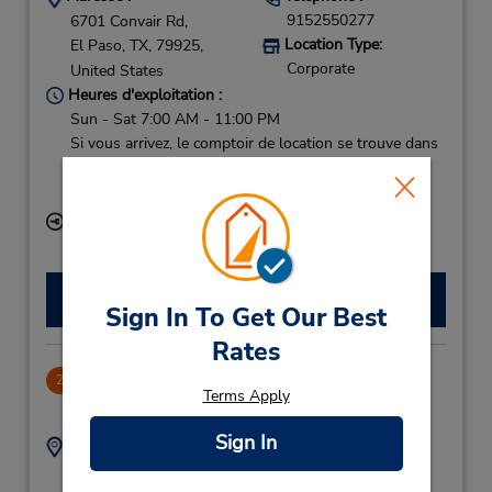
9152550277
6701 Convair Rd,
Location Type:
El Paso,
TX,
79925,
Corporate
United States
Heures d'exploitation :
Sun - Sat 7:00 AM - 11:00 PM
Si vous arrivez, le comptoir de location se trouve dans
le terminal à une courte distance de marche du
stationnement.
Succursale avec boîte de dépôt des clés
Faire une réservation
Sign In To Get Our Best
Rates
Desert Passage Center
2
Terms Apply
15.88 mille
Sign In
Adresse :
Téléphone :
9158585846
1320 N Zargoza Rd,