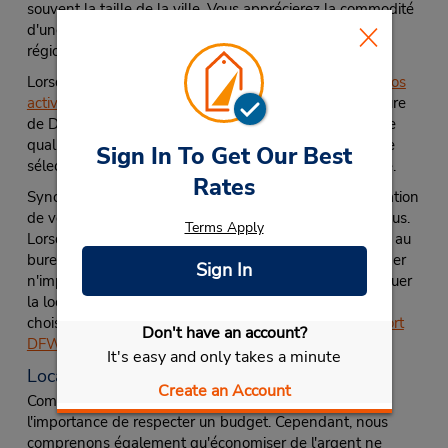
souvent la taille de la ville. Vous apprécierez la commodité
d'une location de voiture lors de votre visite dans cette
région.
Lorsque vous
planifiez votre itinéraire de voyage
, ou
vos
activités de voyage d'affaires,
Budget Location de voiture
de Dallas peut offrir une solution abordable et de haute
qualité à vos besoins en transport. Budget propose une
Sign In To Get Our Best
sélection de succursales de location de voitures en ville.
Rates
Synchronisez vos plans de voyage et prenez votre location
de voiture jusqu'à ce qu'il soit temps de rentrer chez vous.
Terms Apply
Lorsque vous prenez en charge une location de voiture au
bureau de Garland East Dallas, vous pouvez sélectionner
Sign In
n'importe quelle succursale Budget pratique pour restituer
la location de voiture. Pour un utilise plus pratique,
choisissez la
restitution de voiture de location à l'aéroport
Don't have an account?
DFW
ou
à Dallas Love Field Airport
.
It's easy and only takes a minute
Locations abordables de véhicule
Create an Account
Comme vous avez pu le deviner, nous comprenons
l'importance de respecter un budget. Cependant, nous
comprenons également qu'économiser de l'argent ne