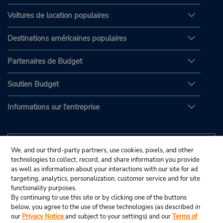
Voitures de location populaires
Destinations américaines populaires
Partenaires de Budget
Soutien Budget
Informations sur l'entreprise
We, and our third-party partners, use cookies, pixels, and other
technologies to collect, record, and share information you provide
as well as information about your interactions with our site for ad
targeting, analytics, personalization, customer service and for site
functionality purposes.
By continuing to use this site or by clicking one of the buttons
below, you agree to the use of these technologies (as described in
our
Privacy Notice
and subject to your settings) and our
Terms of