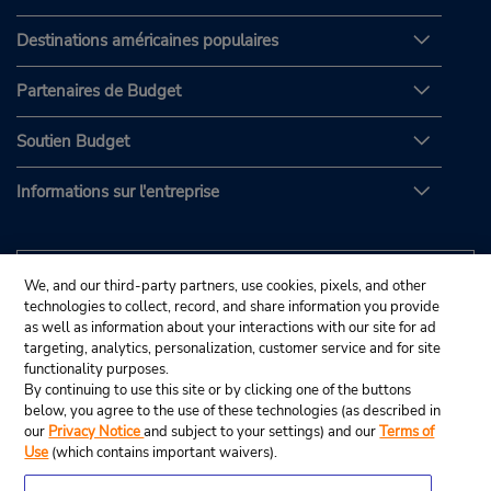
Destinations américaines populaires
Partenaires de Budget
Soutien Budget
Informations sur l'entreprise
We, and our third-party partners, use cookies, pixels, and other
technologies to collect, record, and share information you provide
as well as information about your interactions with our site for ad
targeting, analytics, personalization, customer service and for site
functionality purposes.
By continuing to use this site or by clicking one of the buttons
below, you agree to the use of these technologies (as described in
our
Privacy Notice
and subject to your settings) and our
Terms of
Use
(which contains important waivers).