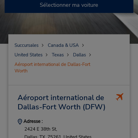
Sélectionner ma voiture
Succursales
Canada & USA
United States
Texas
Dallas
Aéroport international de Dallas-Fort
Worth
Aéroport international de
Dallas-Fort Worth
(DFW)
Adresse :
2424 E 38th St,
Dallas,
TX,
75261,
United States