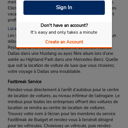
mensuelles comprennent d'excellentes bonnes affaires.
Sign In
Elles sont parfaites pour les stagiaires en ville ou pour les
vacanciers qui prolongent leurs vacances qui souhaitent
profiter de toute la série de concerts d'été VisitDallas.
Don't have an account?
Location de voitures de luxe
It's easy and only takes a minute
Les volants chauffants et les sièges en cuir ne sont qu'un
début avec la location de voitures de luxe de Budget
Create an Account
Rejoignez la vie nocturne trépidante du centre-ville de
Dallas dans une Mustang ou ayez fière allure lors d'une
soirée au Highland Park dans une Mercedes-Benz. Quelle
que soit la location de voiture de luxe que vous choisirez,
votre voyage à Dallas sera inoubliable.
Fastbreak Service
Rendez-vous directement à l’arrêt d’autobus pour le centre
de location de voitures, au niveau inférieur de l’aérogare. Le
minibus pour toutes les entreprises offrant des voitures de
location se rendra au centre de location de voitures.
Trouvez votre nom à l’écran pour les membres du service
FastBreak de Budget et rendez-vous à l’endroit désigné
pour les véhicules. Choisissez un véhicule, puis rendez-