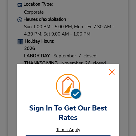
Location Type:
Corporate
Heures d'exploitation :
Sun 1:00 PM - 5:00 PM; Mon - Fri 7:30 AM -
4:30 PM; Sat 9:00 AM - 1:00 PM
Holiday Hours:
2026
LABOR DAY
September 7 closed
THANKSGIVING
November 26 closed
CHRISTMAS EVE
December 24 08:00AM
- 12:00PM
CHRISTMAS
December 25 closed
NEW YEARS EVE
December 31 08:00AM
- 12:00PM
Sign In To Get Our Best
2027
Rates
NEW YEARS DAY
January 1 closed
Terms Apply
Succursale avec boîte de dépôt des clés