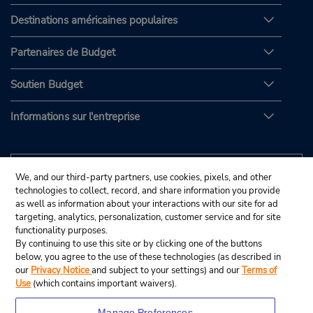
Destinations américaines populaires
Partenaires de Budget
Soutien Budget
Informations sur l'entreprise
We, and our third-party partners, use cookies, pixels, and other
technologies to collect, record, and share information you provide
as well as information about your interactions with our site for ad
targeting, analytics, personalization, customer service and for site
functionality purposes.
By continuing to use this site or by clicking one of the buttons
below, you agree to the use of these technologies (as described in
our
Privacy Notice
and subject to your settings) and our
Terms of
Use
(which contains important waivers).
Manage Preferences