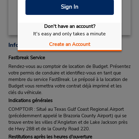
Sign In
Obtenir un itinéraire
Don't have an account?
It's easy and only takes a minute
Create an Account
Informations sur la succursale
Fastbreak Service
Rendez-vous au comptoir de location de Budget. Présentez
votre permis de conduire et identifiez-vous en tant que
membre du service FastBreak. Le préposé à la location de
Budget vous remettra votre contrat déjà imprimé et les
clés du véhicule.
Indications générales
COMPTOIR : Situé au Texas Gulf Coast Regional Airport
(précédemment appelé le Brazoria County Airport) qui se
trouve entre les villes d'Angleton et de Lake Jackson près
de Hwy 288 et de la County Road 220.
Restitutions après les heures d'ouverture