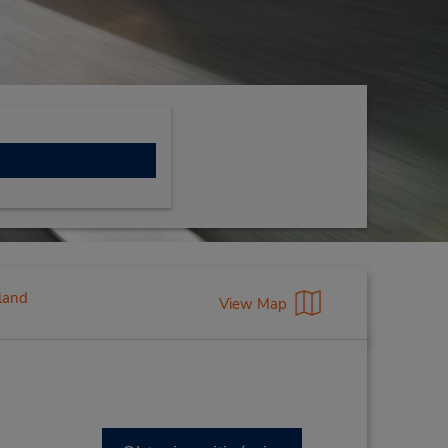
sland
View Map