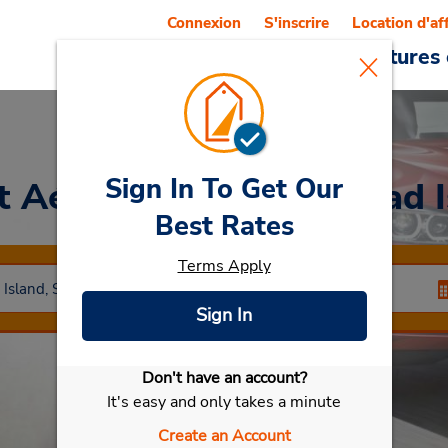
Connexion
S'inscrire
Location d'af
Reservations
Offres
Voitures 
Sign In To Get Our
t Aéroport d'Hilton Head 
Best Rates
Terms Apply
Sign In
Don't have an account?
Sélectionner ma voiture
It's easy and only takes a minute
Create an Account