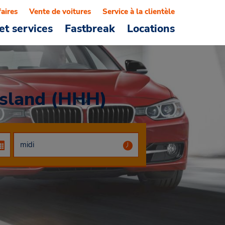
faires
Vente de voitures
Service à la clientèle
et services
Fastbreak
Locations
Island (HHH)