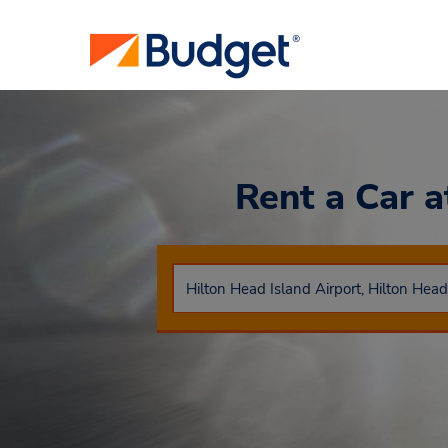
Rent a Car
a