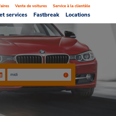
faires
Vente de voitures
Service à la clientèle
et services
Fastbreak
Locations