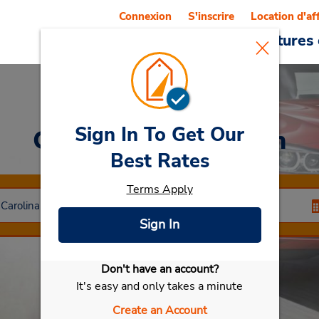
Connexion
S'inscrire
Location d'af
Reservations
Offres
Voitures 
Sign In To Get Our
Car Rental
Anderson
Best Rates
Terms Apply
Sign In
Don't have an account?
Sélectionner ma voiture
It's easy and only takes a minute
Create an Account