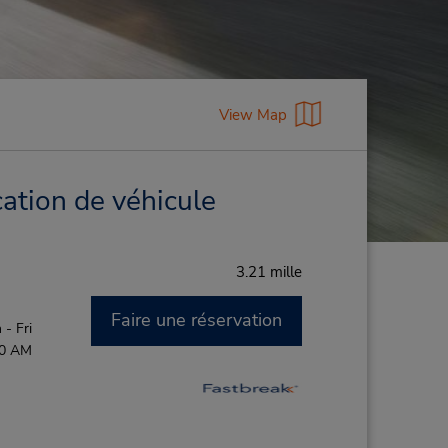
View Map
ation de véhicule
3.21 mille
Faire une réservation
- Fri
00 AM