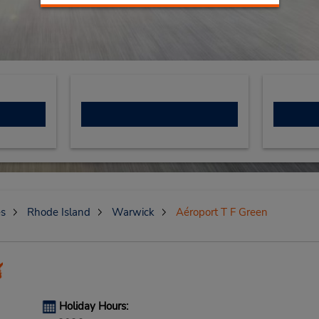
es
Rhode Island
Warwick
Aéroport T F Green
Holiday Hours: