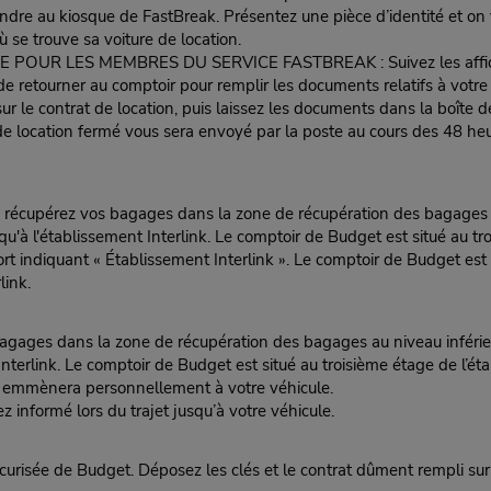
endre au kiosque de FastBreak. Présentez une pièce d’identité et on 
ù se trouve sa voiture de location.
LES MEMBRES DU SERVICE FASTBREAK : Suivez les affiches vers
e de retourner au comptoir pour remplir les documents relatifs à votr
ur le contrat de location, puis laissez les documents dans la boîte d
 location fermé vous sera envoyé par la poste au cours des 48 heur
upérez vos bagages dans la zone de récupération des bagages au ni
squ'à l'établissement Interlink. Le comptoir de Budget est situé au tr
diquant « Établissement Interlink ». Le comptoir de Budget est sit
link.
ges dans la zone de récupération des bagages au niveau inférieur à
t Interlink. Le comptoir de Budget est situé au troisième étage de l’
s emmènera personnellement à votre véhicule.
ez informé lors du trajet jusqu’à votre véhicule.
curisée de Budget. Déposez les clés et le contrat dûment rempli sur 