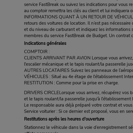
service FastBreak ou suivez les indications pour vous r
au comptoir remettra les clés au client et lui indiquera o
INFORMATIONS QUANT À UN RETOUR DE VÉHICULE POUR 
retours des voitures de location. Il n’est pas nécessair
et du niveau de carburant et indiquez les informations s
membres du service FastBreak de Budget. Un contrat de
Indications générales
COMPTOIR :
CLIENTS ARRIVANT PAR AVION Lorsque vous arrivez, réc
l'escalier mécanique et le tapis roulant/la passerelle ju
AUTRES LOCATAIRES Suivez les panneaux de l’aéroport in
VÉHICULES : Situé au 4e étage de l'établissement Inter
RESTITUTION : Comme pour la prise en charge.
DRIVERS CIRCLELorsque vous arrivez, récupérez vos baga
et le tapis roulant/la passerelle jusqu'à l'établissemen
Le responsable aura déjà préparé votre contrat et vou
Service voiturier : Si ce dernier est proposé, vous en ser
Restitutions après les heures d'ouverture
Stationnez le véhicule dans la voie d’enregistrement sé