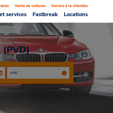
faires
Vente de voitures
Service à la clientèle
et services
Fastbreak
Locations
n (PVD)