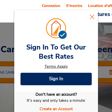
Connexion
S'inscrire
Location d'af
Reservations
Offres
Voitures 
Sign In To Get Our
 Car
at Aéroport T F Gree
Best Rates
Terms Apply
Sign In
Don't have an account?
Sélectionner ma voiture
It's easy and only takes a minute
Create an Account