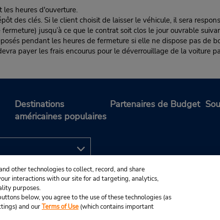
t les heures d'ouverture.
es clés. Si le client choisit de laisser le véhicule, il sera responsa
rmeture) jusqu’à ce que le contrat soit clos le jour ouvrable suivan
éposés pendant les heures de fermeture si elle ne dispose pas de boî
nt devra payer les frais encourus pour le déverrouillage de la voiture pa
Destinations
Partenaires de Budget
Sou
américaines populaires
and other technologies to collect, record, and share
ur interactions with our site for ad targeting, analytics,
ality purposes.
e buttons below, you agree to the use of these technologies (as
ttings) and our
Terms of Use
(which contains important