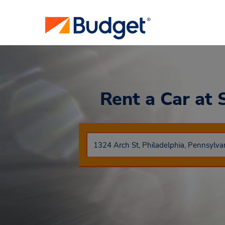
Rent a Car
at 