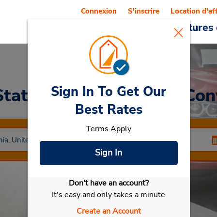
Connexion
S'inscrire
Location d'af
Reservations
Offres
Voitures 
Sign In To Get Our
Stationnement du Phil Con
Best Rates
Terms Apply
Sign In
Don't have an account?
Sélectionner ma voiture
It's easy and only takes a minute
Create an Account