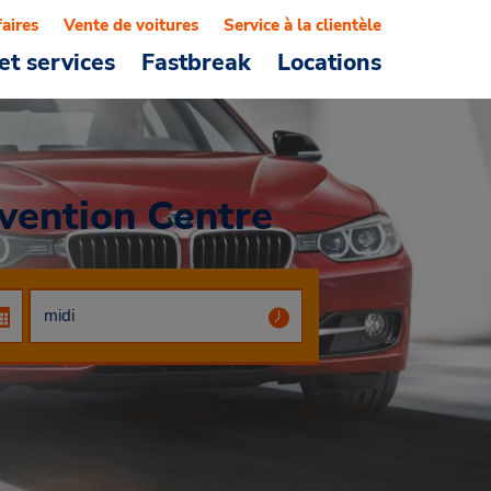
faires
Vente de voitures
Service à la clientèle
et services
Fastbreak
Locations
vention Centre