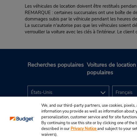
Les véhicules de location doivent être restitués pendan
REMARQUE : certaines succursales ont une boîte de dépôt d
dommages subis par le véhicule pendant les heures de fe
La succursale n'autorise pas que les véhicules soient d
verrouiller la voiture avec les clés à l'intérieur. Le clie
Recherches populaires
Voitures de location
populaires
We, and our third-party partners, use cookies, pixels, 
information you provide as well as information about yo
personalization, customer service and for site function
By continuing to use this site or by clicking one of th
described in our
Privacy Notice
and subject to your se
© Budget Rent A Car System, Inc., 2025.
waivers).