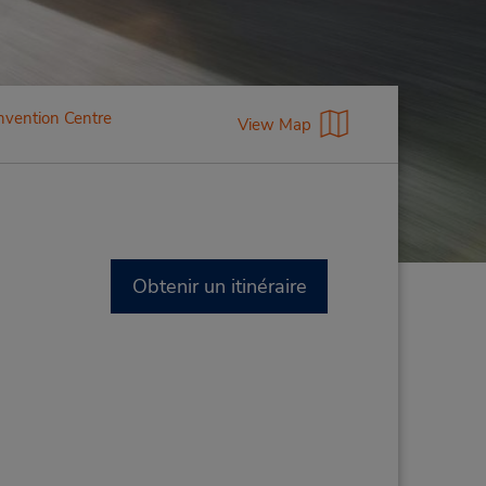
nvention Centre
View Map
Obtenir un itinéraire