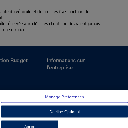
ble du véhicule et de tous les frais (incluant les
t.
te réservée aux clés. Les clients ne devraient jamais
r un serrurier.
tien Budget
Informations sur
l'entreprise
Manage Preferences
Decline Optional
Feedback
Agree