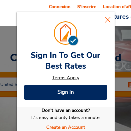
Connexion
S'inscrire
Location d'af
Reservations
Offres
Voitures 
Sign In To Get Our
Car Rental
Springfield
Best Rates
Terms Apply
Sign In
Don't have an account?
Sélectionner ma voiture
It's easy and only takes a minute
Create an Account