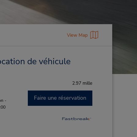
View Map
ocation de véhicule
2.97 mille
Faire une réservation
on -
:00