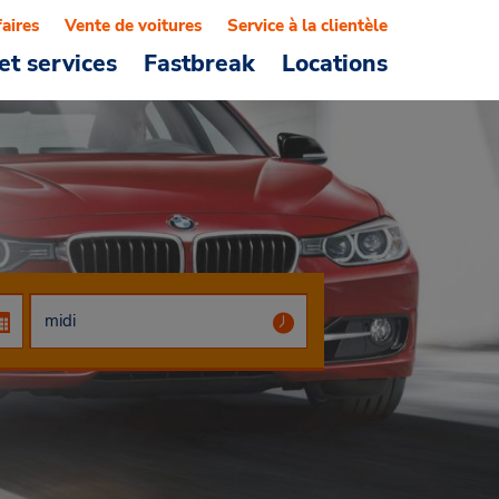
faires
Vente de voitures
Service à la clientèle
et services
Fastbreak
Locations