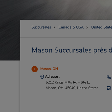
Succursales
Canada & USA
United Stat
Mason Succursales près de
Mason, OH
1
Adresse :
5212 Kings Mills Rd - Ste B,
Mason,
OH,
45040,
United States