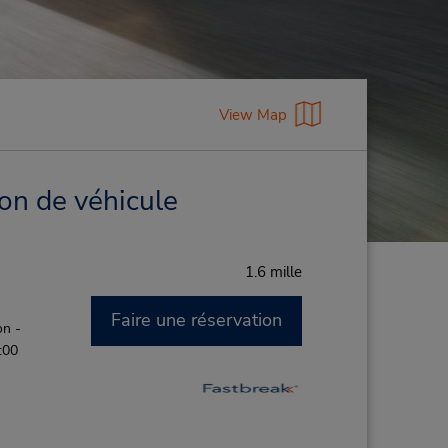
View Map
on de véhicule
1.6 mille
Faire une réservation
on -
:00