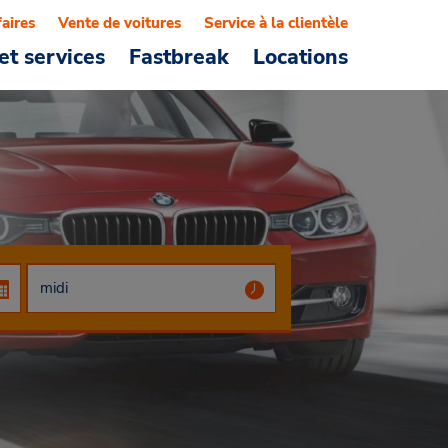
faires
Vente de voitures
Service à la clientèle
et services
Fastbreak
Locations