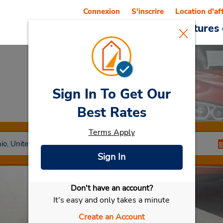
Connexion
S'inscrire
Location d'af
Reservations
Offres
Voitures 
Sign In To Get Our
Car Rental
Mason
Best Rates
Terms Apply
Sign In
Don't have an account?
Sélectionner ma voiture
It's easy and only takes a minute
Create an Account