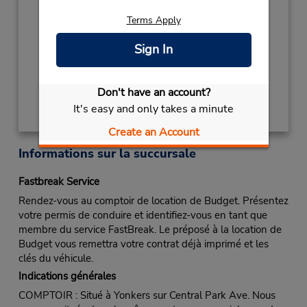
- 04:00PM
Terms Apply
CHRISTMAS
December 25 closed
Succursale avec boîte de dépôt des clés
Sign In
Obtenir un itinéraire
Don't have an account?
It's easy and only takes a minute
Create an Account
Informations sur la succursale
Fastbreak Service
Rendez-vous au comptoir de location de Budget. Présentez
votre permis de conduire et identifiez-vous en tant que
membre du service FastBreak. Le préposé à la location de
Budget vous remettra votre contrat déjà imprimé et les
clés du véhicule.
Indications générales
COMPTOIR : Situé à Yonkers sur Central Park Ave. Nous