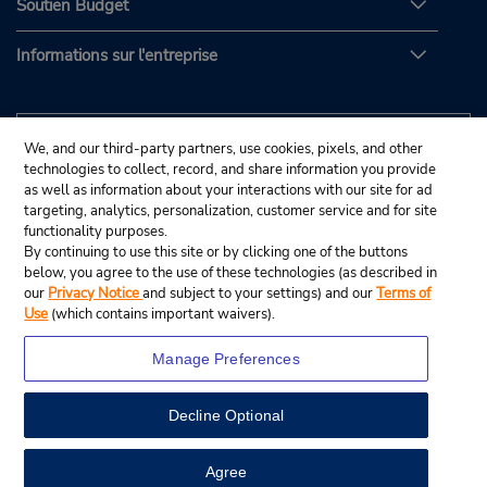
Soutien Budget
Informations sur l'entreprise
We, and our third-party partners, use cookies, pixels, and other
technologies to collect, record, and share information you provide
as well as information about your interactions with our site for ad
targeting, analytics, personalization, customer service and for site
functionality purposes.
By continuing to use this site or by clicking one of the buttons
below, you agree to the use of these technologies (as described in
our
Privacy Notice
and subject to your settings) and our
Terms of
Use
(which contains important waivers).
Manage Preferences
Decline Optional
© Budget Rent A Car System, Inc., 2025.
View Map
Agree