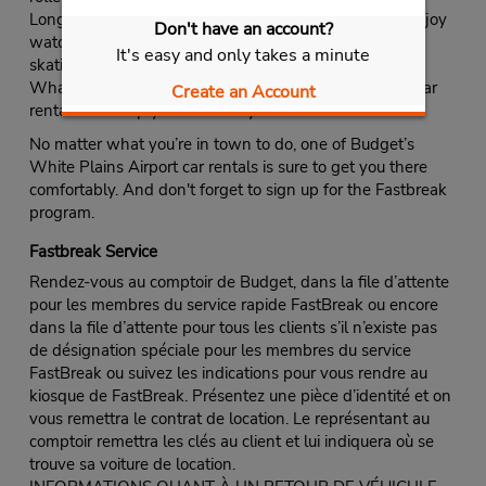
Long Island Sound. While you’re there you can also enjoy
Don't have an account?
watching fireworks, playing miniature golf, indoor ice
It's easy and only takes a minute
skating, swimming in the pool or boating on the lake.
Whatever you have planned, one of Budget’s airport car
Create an Account
rentals will help you do it in style.
No matter what you’re in town to do, one of Budget’s
White Plains Airport car rentals is sure to get you there
comfortably. And don't forget to sign up for the Fastbreak
program.
Fastbreak Service
Rendez-vous au comptoir de Budget, dans la file d’attente
pour les membres du service rapide FastBreak ou encore
dans la file d’attente pour tous les clients s’il n’existe pas
de désignation spéciale pour les membres du service
FastBreak ou suivez les indications pour vous rendre au
kiosque de FastBreak. Présentez une pièce d’identité et on
vous remettra le contrat de location. Le représentant au
comptoir remettra les clés au client et lui indiquera où se
trouve sa voiture de location.