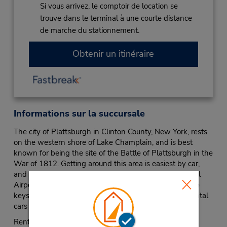
Si vous arrivez, le comptoir de location se
trouve dans le terminal à une courte distance
de marche du stationnement.
Obtenir un itinéraire
Informations sur la succursale
The city of Plattsburgh in Clinton County, New York, rests
on the western shore of Lake Champlain, and is best
known for being the site of the Battle of Plattsburgh in the
War of 1812. Getting around this area is easiest by car,
and the Budget Car Rental at Plattsburgh International
Airport (PBG) is located right on-site, so you’ll have the
keys to one of our Plattsburgh International Airport rental
cars and be on your way in no time.
Rent a minivan or other high-occupancy vehicle from