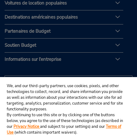
Voitures de location populaires
Destinations américaines populaires
Partenaires de Budget
Soutien Budget
Informations sur l'entreprise
We, and our third-party partners, use cookies, pixels, and other
technologies to collect, record, and share information you provide
as well as information about your interactions with our site for ad
targeting, analytics, personalization, customer service and for site
functionality purposes.
By continuing to use this site or by clicking one of the buttons
below, you agree to the use of these technologies (as described in
our
Privacy Notice
and subject to your settings) and our
Terms of
Use
(which contains important waivers).