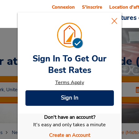
Connexion
S'inscrire
Location d'af
Reservations
Offres
Voitures 
Sign In To Get Our
ar
at Manhattan-Westside 
Best Rates
Terms Apply
Sign In
Don't have an account?
Sélectionner ma voiture
It's easy and only takes a minute
es
New York
New York City
Manhattan-Westside (Midt
Create an Account