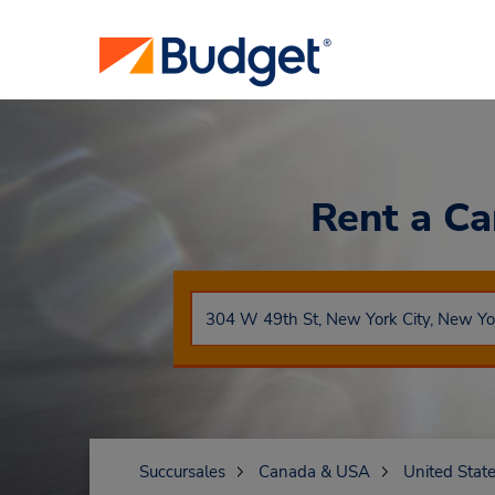
Rent a C
Succursales
Canada & USA
United Stat