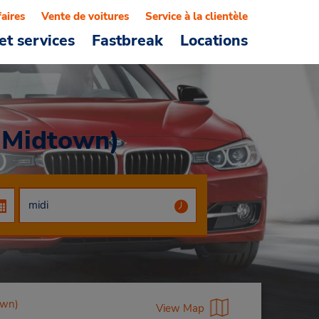
faires
Vente de voitures
Service à la clientèle
et services
Fastbreak
Locations
(Midtown)
own)
View Map