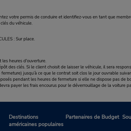
ez votre permis de conduire et identifiez-vous en tant que membre
clés du véhicule.
CULES : Sur place.
t les heures d'ouverture.
es clés. Si le client choisit de laisser le véhicule, il sera responsa
rmeture) jusqu’à ce que le contrat soit clos le jour ouvrable suivan
éposés pendant les heures de fermeture si elle ne dispose pas de boî
nt devra payer les frais encourus pour le déverrouillage de la voiture pa
Destinations
Partenaires de Budget
Sou
américaines populaires