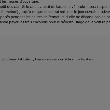
t les heures d'ouverture.
es clés. Si le client choisit de laisser le véhicule, il sera responsa
rmeture) jusqu’à ce que le contrat soit clos le jour ouvrable suivan
éposés pendant les heures de fermeture si elle ne dispose pas de boî
nt devra payer les frais encourus pour le déverrouillage de la voiture pa
Supplemental Liability Insurance is not available at this location.