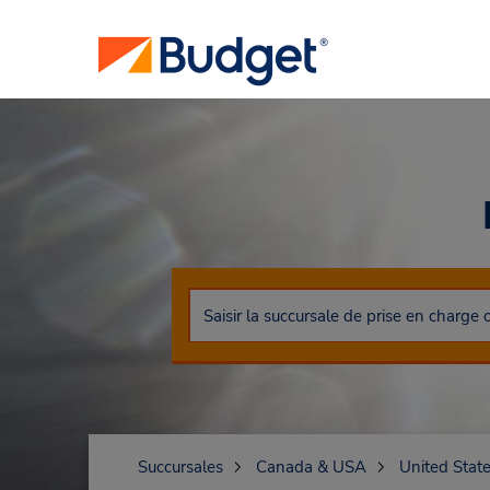
Succursales
Canada & USA
United Stat