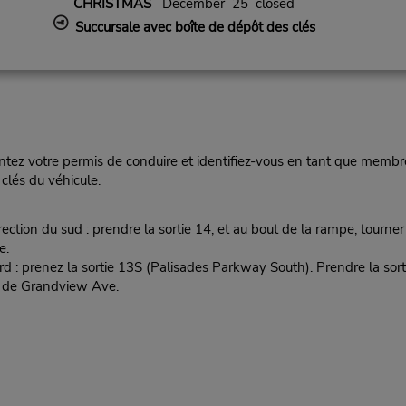
CHRISTMAS
December 25 closed
Succursale avec boîte de dépôt des clés
ez votre permis de conduire et identifiez-vous en tant que membre
clés du véhicule.
on du sud : prendre la sortie 14, et au bout de la rampe, tourner à
e.
 : prenez la sortie 13S (Palisades Parkway South). Prendre la sort
on de Grandview Ave.