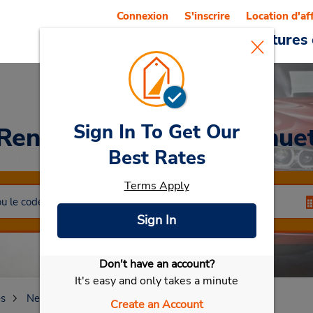
Connexion
S'inscrire
Location d'af
Reservations
Offres
Voitures 
Sign In To Get Our
Rent a Car
at Carré Nanue
Best Rates
Terms Apply
Sign In
Don't have an account?
Sélectionner ma voiture
It's easy and only takes a minute
es
New York
Nanuet
Carré Nanuet
Create an Account