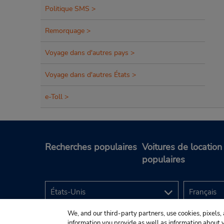
Politique SMS >
Remorquage >
Voyage dans d'autres pays >
Voyage dans d'autres États >
e-Toll >
Recherches populaires
Voitures de location
populaires
We, and our third-party partners, use cookies, pixels, 
information you provide as well as information about yo