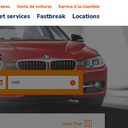
faires
Vente de voitures
Service à la clientèle
et services
Fastbreak
Locations
t
View Map