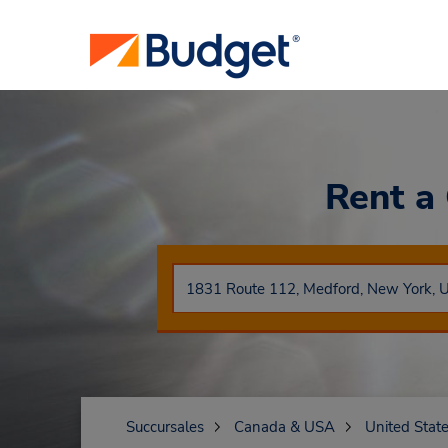
Rent a
Succursales
Canada & USA
United Stat