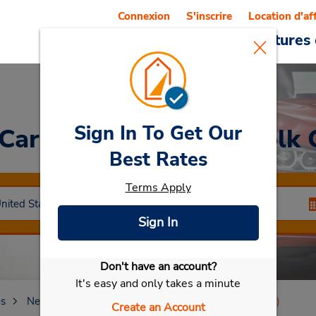
Connexion
S'inscrire
Location d'af
Reservations
Offres
Voitures 
Sign In To Get Our
 Car
at Medford (Souffolk 
Best Rates
Terms Apply
Sign In
Don't have an account?
Sélectionner ma voiture
It's easy and only takes a minute
es
New York
Medford
Medford (Souffolk County)
Create an Account