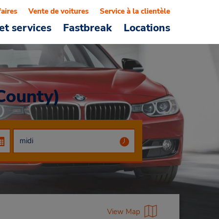
faires
Vente de voitures
Service à la clientèle
et services
Fastbreak
Locations
County)
View Map