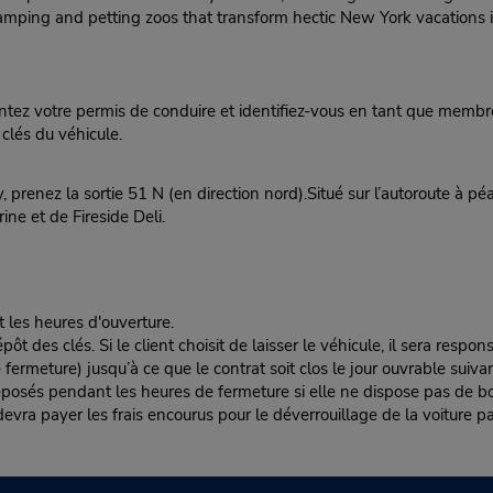
camping and petting zoos that transform hectic New York vacations
ez votre permis de conduire et identifiez-vous en tant que membre
clés du véhicule.
renez la sortie 51 N (en direction nord).Situé sur l’autoroute à péa
ne et de Fireside Deli.
t les heures d'ouverture.
es clés. Si le client choisit de laisser le véhicule, il sera responsa
rmeture) jusqu’à ce que le contrat soit clos le jour ouvrable suivan
éposés pendant les heures de fermeture si elle ne dispose pas de boî
nt devra payer les frais encourus pour le déverrouillage de la voiture pa