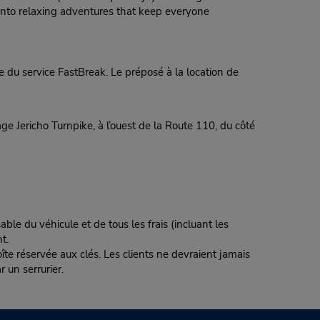
 into relaxing adventures that keep everyone
 du service FastBreak. Le préposé à la location de
ge Jericho Turnpike, à l’ouest de la Route 110, du côté
ble du véhicule et de tous les frais (incluant les
t.
te réservée aux clés. Les clients ne devraient jamais
r un serrurier.