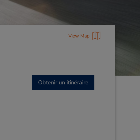
View Map
Obtenir un itinéraire