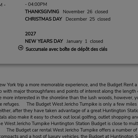
- 04:00PM
M -
THANKSGIVING
November 26 closed
CHRISTMAS DAY
December 25 closed
2027
NEW YEARS DAY
January 1 closed
Succursale avec boîte de dépôt des clés
ew York trip a more memorable experience, and the Budget Rent a C
up with major thoroughfares and points of interest along the length o
 more interested in the shoreline than the lush woods, however, yo
ife refuges. The Budget West Jericho Turnpike is only a few miles 
ts either, after they have taken advantage of a great Huntington Sta
ls also make it easy to check out local golfing, outlet shopping and
The West Jericho Turnpike Huntington Station Budget is close to mu
. The Budget car rental West Jericho Turnpike offers a number of ca
 compacts and a host of luxury vehicles, the Budget at Huntington S