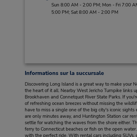
Sun 8:00 AM - 2:00 PM; Mon - Fri 7:00 A
5:00 PM; Sat 8:00 AM - 2:00 PM
Informations sur la succursale
Discovering Long Island is a great way to make your N
the heart of it all. Nearby West Jericho Turnpike links 
Brookhaven and Connetquot River State Parks. If you're
of refreshing ocean breezes without missing the wildl
have to miss a single one of the big city's iconic sigh
are only minutes away, and Huntington Station car renta
settle for watching the waves from the shore either. 
ferry to Connecticut beaches or fish on the open water
with the perfect ride. With rental cars including SUVs,