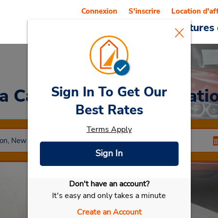
Connexion
S'inscrire
Location d'af
Reservations
Offres
Voitures 
Sign In To Get Our
 a Car
at Huntington Stati
Best Rates
Terms Apply
Sign In
Don't have an account?
Sélectionner ma voiture
It's easy and only takes a minute
Create an Account