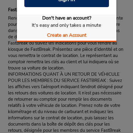
Fastbreak Service
Don't have an account?
Rendez-vous au comptoir de Budget, dans la file d’attente
pour les membres du service rapide FastBreak ou encore
It's easy and only takes a minute
dans la file d’attente pour tous les clients s’il n’existe pas
Create an Account
de désignation spéciale pour les membres du service
FastBreak ou suivez les indications pour vous rendre au
kiosque de FastBreak. Présentez une pièce d’identité et on
vous remettra le contrat de location. Le représentant au
comptoir remettra les clés au client et lui indiquera où se
trouve sa voiture de location.
INFORMATIONS QUANT À UN RETOUR DE VÉHICULE
POUR LES MEMBRES DU SERVICE FASTBREAK : Suivez
les affiches vers l’aéroport indiquant l’endroit désigné pour
les retours des voitures de location. Il n’est pas nécessaire
de retourner au comptoir pour remplir les documents
relatifs à votre véhicule de location. Prenez note de votre
kilométrage et du niveau de carburant et indiquez les
informations sur le contrat de location, puis laissez les
documents dans la boîte de dépôt des clés pour les
retours, désignée pour les membres du service FastBreak