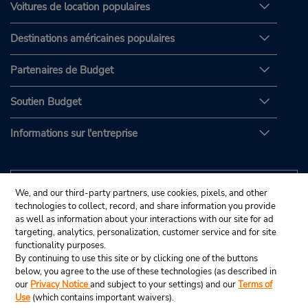
Voitures de location populaires
Destinations américaines populaires
Partenaires de Budget
Soutien Budget
Informations sur l'entreprise
We, and our third-party partners, use cookies, pixels, and other
technologies to collect, record, and share information you provide
as well as information about your interactions with our site for ad
targeting, analytics, personalization, customer service and for site
functionality purposes.
By continuing to use this site or by clicking one of the buttons
below, you agree to the use of these technologies (as described in
our
Privacy Notice
and subject to your settings) and our
Terms of
Use
(which contains important waivers).