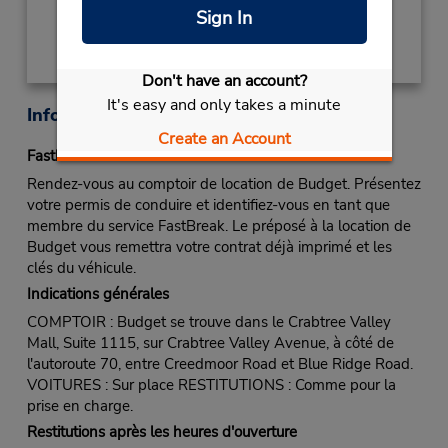
Sign In
Don't have an account?
It's easy and only takes a minute
Informations sur la succursale
Create an Account
Fastbreak Service
Rendez-vous au comptoir de location de Budget. Présentez
votre permis de conduire et identifiez-vous en tant que
membre du service FastBreak. Le préposé à la location de
Budget vous remettra votre contrat déjà imprimé et les
clés du véhicule.
Indications générales
COMPTOIR : Budget se trouve dans le Crabtree Valley
Mall, Suite 1115, sur Crabtree Valley Avenue, à côté de
l'autoroute 70, entre Creedmoor Road et Blue Ridge Road.
VOITURES : Sur place RESTITUTIONS : Comme pour la
prise en charge.
Restitutions après les heures d'ouverture