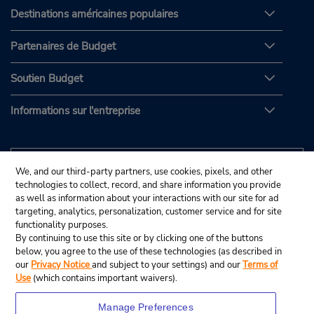
Destinations américaines populaires
Partenaires de Budget
Soutien Budget
Informations sur l'entreprise
We, and our third-party partners, use cookies, pixels, and other
technologies to collect, record, and share information you provide
as well as information about your interactions with our site for ad
targeting, analytics, personalization, customer service and for site
functionality purposes.
By continuing to use this site or by clicking one of the buttons
below, you agree to the use of these technologies (as described in
our
Privacy Notice
and subject to your settings) and our
Terms of
Use
(which contains important waivers).
Manage Preferences