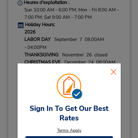
Heures d'exploitation :
Sun 10:00 AM - 6:00 PM; Mon - Fri 8:00 AM -
7:00 PM; Sat 9:00 AM - 7:00 PM
Holiday Hours:
2026
LABOR DAY
September 7 08:00AM
- 04:00PM
THANKSGIVING
November 26 closed
CHRISTMAS EVE
December 24 08:00AM
- 04:00PM
CHRISTMAS
December 25 closed
NEW YEARS EVE
December 31 08:00AM
- 04:00PM
Sign In To Get Our Best
2027
NEW YEARS DAY
January 1 closed
Rates
Succursale avec boîte de dépôt des clés
Terms Apply
Obtenir un itinéraire