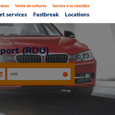
faires
Vente de voitures
Service à la clientèle
et services
Fastbreak
Locations
rport (RDU)