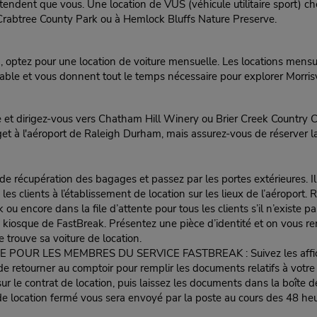
ttendent que vous. Une location de VUS (véhicule utilitaire sport) c
e Crabtree County Park ou à Hemlock Bluffs Nature Preserve.
ord, optez pour une location de voiture mensuelle. Les locations men
dable et vous donnent tout le temps nécessaire pour explorer Morris
 et dirigez-vous vers Chatham Hill Winery ou Brier Creek Country C
get à l'aéroport de Raleigh Durham, mais assurez-vous de réserver l
 de récupération des bagages et passez par les portes extérieures. Il
les clients à l’établissement de location sur les lieux de l’aéroport
ou encore dans la file d’attente pour tous les clients s’il n’existe 
 kiosque de FastBreak. Présentez une pièce d’identité et on vous rem
e trouve sa voiture de location.
LES MEMBRES DU SERVICE FASTBREAK : Suivez les affiches vers
e de retourner au comptoir pour remplir les documents relatifs à votr
ur le contrat de location, puis laissez les documents dans la boîte d
 location fermé vous sera envoyé par la poste au cours des 48 heur