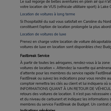
Le sud regorge de belles aventures en plein air qui n'a
votre location de VUS (véhicule utilitaire sport) à Lak
Location de voitures à long terme
Si l'hospitalité du sud vous satisfait en Caroline du N
constituent l'option de location prolongée la plus abor
Location de voitures de luxe
Prenez en charge votre location de voiture décapotable
voitures de luxe en location sont disponibles chez Bud
Fastbreak Service
À partir de toutes les aérogares, rendez-vous à la zone
voitures de location ». Attendez la navette qui amènera 
d’attente pour les membres du service rapide FastBreak 
FastBreak ou suivez les indications pour vous rendre au
comptoir remettra les clés au client et lui indiquera où s
INFORMATIONS QUANT À UN RETOUR DE VÉHICULE POUR 
retours des voitures de location. Il n’est pas nécessair
et du niveau de carburant et indiquez les informations s
membres du service FastBreak de Budget. Un contrat de
Indications générales