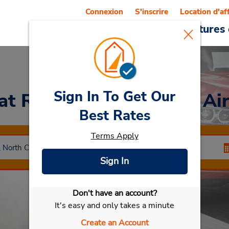
Connexion
S'inscrire
Location d'af
Reservations
Offres
Voitures 
Sign In To Get Our
at Raleigh Durham Intl Ai
Best Rates
Terms Apply
Sign In
Don't have an account?
Sélectionner ma voiture
It's easy and only takes a minute
Create an Account