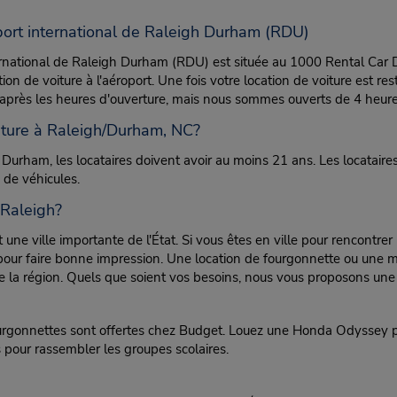
oport international de Raleigh Durham (RDU)
ternational de Raleigh Durham (RDU) est située au 1000 Rental Car Dri
on de voiture à l'aéroport. Une fois votre location de voiture est res
ure après les heures d'ouverture, mais nous sommes ouverts de 4 heure
iture à Raleigh/Durham, NC?
 Durham, les locataires doivent avoir au moins 21 ans. Les locatair
 de véhicules.
 Raleigh?
t une ville importante de l'État. Si vous êtes en ville pour rencontr
pour faire bonne impression. Une location de fourgonnette ou une mi
 la région. Quels que soient vos besoins, nous vous proposons une 
ourgonnettes sont offertes chez Budget. Louez une Honda Odyssey p
pour rassembler les groupes scolaires.