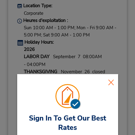
Location Type:
Corporate
Heures d'exploitation :
Sun 10:00 AM - 1:00 PM; Mon - Fri 9:00 AM -
5:00 PM; Sat 9:00 AM - 1:00 PM
Holiday Hours:
2026
LABOR DAY
September 7 08:00AM
- 04:00PM
THANKSGIVING
November 26 closed
CHRISTMAS EVE
December 24 08:00AM
- 04:00PM
CHRISTMAS
December 25 closed
NEW YEARS EVE
December 31 08:00AM
- 04:00PM
Sign In To Get Our Best
2027
Rates
NEW YEARS DAY
January 1 closed