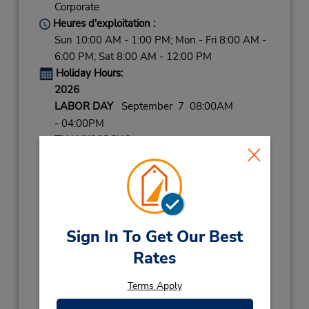
Corporate
Heures d'exploitation :
Sun 10:00 AM - 1:00 PM; Mon - Fri 8:00 AM -
6:00 PM; Sat 8:00 AM - 12:00 PM
Holiday Hours:
2026
LABOR DAY
September 7 08:00AM
- 04:00PM
THANKSGIVING
November 26 closed
CHRISTMAS EVE
December 24 08:00AM
- 04:00PM
CHRISTMAS
December 25 closed
NEW YEARS EVE
December 31 08:00AM
- 04:00PM
Sign In To Get Our Best
Rates
2027
NEW YEARS DAY
January 1 closed
Terms Apply
Succursale avec boîte de dépôt des clés