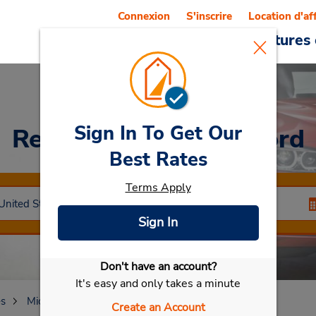
Connexion
S'inscrire
Location d'af
Reservations
Offres
Voitures 
Sign In To Get Our
Rent a Car
at Waterford
Best Rates
Terms Apply
Sign In
Don't have an account?
Sélectionner ma voiture
It's easy and only takes a minute
es
Michigan
Waterford
Waterford
Create an Account