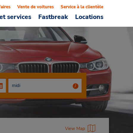
faires
Vente de voitures
Service à la clientèle
et services
Fastbreak
Locations
View Map