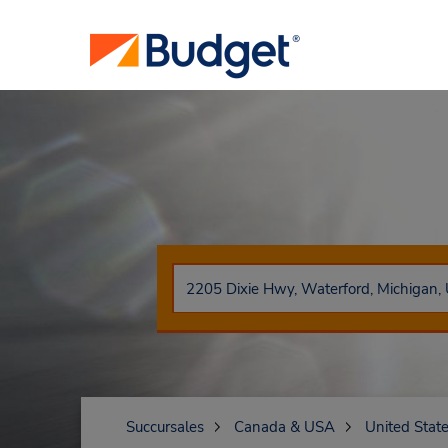
Succursales
Canada & USA
United Stat