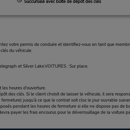
Succursale avec boîte de dépôt des clés
ez votre permis de conduire et identifiez-vous en tant que membre
clés du véhicule.
Telegraph et Silver Lake.VOITURES : Sur place.
t les heures d'ouverture.
es clés. Si le client choisit de laisser le véhicule, il sera responsa
rmeture) jusqu’à ce que le contrat soit clos le jour ouvrable suivan
éposés pendant les heures de fermeture si elle ne dispose pas de boî
nt devra payer les frais encourus pour le déverrouillage de la voiture pa