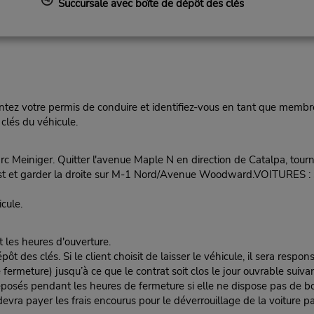
Succursale avec boîte de dépôt des clés
ez votre permis de conduire et identifiez-vous en tant que membre
clés du véhicule.
c Meiniger. Quitter l'avenue Maple N en direction de Catalpa, tou
uest et garder la droite sur M-1 Nord/Avenue Woodward.VOITURES : 
cule.
t les heures d'ouverture.
es clés. Si le client choisit de laisser le véhicule, il sera responsa
rmeture) jusqu’à ce que le contrat soit clos le jour ouvrable suivan
éposés pendant les heures de fermeture si elle ne dispose pas de boî
nt devra payer les frais encourus pour le déverrouillage de la voiture pa