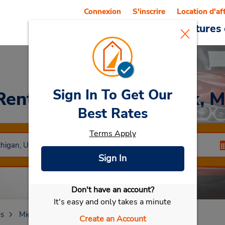
Connexion
S'inscrire
Location d'af
Reservations
Offres
Voitures 
Sign In To Get Our
Rent a Car
at Royal Oak, M
Best Rates
Terms Apply
Sign In
Don't have an account?
Sélectionner ma voiture
It's easy and only takes a minute
es
Michigan
Royal Oak
Royal Oak, MI
Create an Account