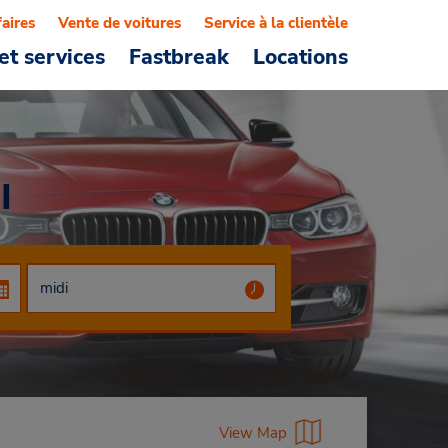
faires
Vente de voitures
Service à la clientèle
et services
Fastbreak
Locations
I
View Map