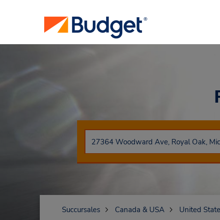
Succursales
Canada & USA
United Stat