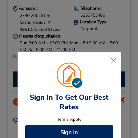
Adresse :
Téléphone :
6169753466
2740 28th St SE,
Location Type:
Grand Rapids,
MI,
Corporate
49512,
United States
Heures d'exploitation :
Sun 9:00 AM - 12:00 PM; Mon - Fri 9:00 AM - 5:00
PM; Sat 9:00 AM - 12:00 PM
Holiday Hours
Faire une réservation
Sign In To Get Our Best
Gerald R Ford Intl Airport
2
Rates
3.57 mille
Terms Apply
Adresse :
Téléphone :
5630 Gateway Dr SE -
6163435060
Sign In
Rm 1044,
Location Type: