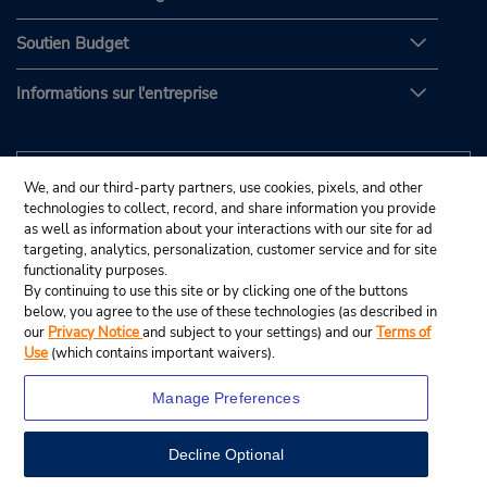
Soutien Budget
Informations sur l'entreprise
We, and our third-party partners, use cookies, pixels, and other
technologies to collect, record, and share information you provide
as well as information about your interactions with our site for ad
targeting, analytics, personalization, customer service and for site
functionality purposes.
By continuing to use this site or by clicking one of the buttons
below, you agree to the use of these technologies (as described in
our
Privacy Notice
and subject to your settings) and our
Terms of
Use
(which contains important waivers).
Manage Preferences
Decline Optional
© Budget Rent A Car System, Inc., 2025.