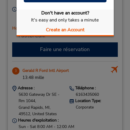
Corporate
49544,
United States
Heures d'exploitation :
Don't have an account?
Sun 9:00 AM - 12:00 PM; Mon - Fri 8:00 AM - 5:00
It's easy and only takes a minute
PM; Sat 9:00 AM - 1:00 PM
Holiday Hours
Create an Account
Faire une réservation
Gerald R Ford Intl Airport
3
13.48 mille
Adresse :
Téléphone :
5630 Gateway Dr SE -
6163435060
Rm 1044,
Location Type:
Corporate
Grand Rapids,
MI,
49512,
United States
Heures d'exploitation :
Sun - Sat 8:00 AM - 12:00 AM