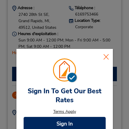
Adresse :
Téléphone :
6169753466
2740 28th St SE,
Location Type:
Grand Rapids,
MI,
Corporate
49512,
United States
Heures d'exploitation :
Sun 9:00 AM - 12:00 PM; Mon - Fri 9:00 AM - 5:00
PM; Sat 9:00 AM - 12:00 PM
Holiday Hours
Faire une réservation
Sign In To Get Our Best
Grand Rapids/Walker
2
Rates
6.29 mille
Terms Apply
Adresse :
Téléphone :
6166479991
2640 Alpine Ave NW,
Sign In
Location Type:
Grand Rapids,
MI,