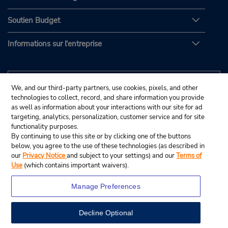
Soutien Budget
Informations sur l'entreprise
We, and our third-party partners, use cookies, pixels, and other
technologies to collect, record, and share information you provide
as well as information about your interactions with our site for ad
targeting, analytics, personalization, customer service and for site
functionality purposes.
By continuing to use this site or by clicking one of the buttons
below, you agree to the use of these technologies (as described in
our
Privacy Notice
and subject to your settings) and our
Terms of
Use
(which contains important waivers).
Manage Preferences
Decline Optional
© Budget Rent A Car System, Inc., 2025.