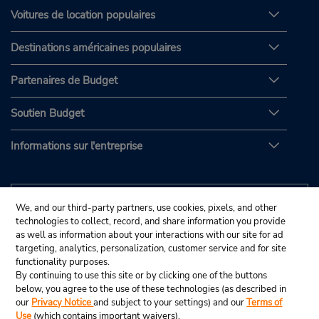
Voitures de location populaires
Destinations américaines populaires
Partenaires de Budget
Soutien Budget
Informations sur l'entreprise
We, and our third-party partners, use cookies, pixels, and other
technologies to collect, record, and share information you provide
as well as information about your interactions with our site for ad
targeting, analytics, personalization, customer service and for site
functionality purposes.
By continuing to use this site or by clicking one of the buttons
below, you agree to the use of these technologies (as described in
our
Privacy Notice
and subject to your settings) and our
Terms of
Use
(which contains important waivers).