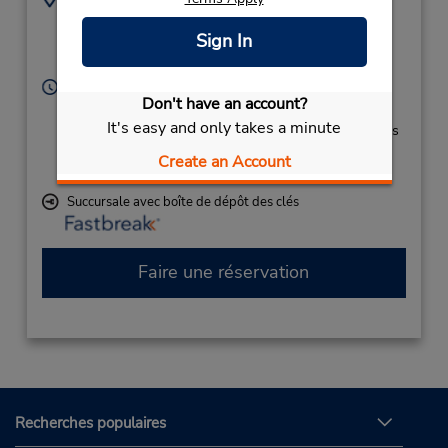
2078747521
1001 Westbrook St,
Sign In
Location Type:
Portland,
ME,
04102,
Corporate
United States
Heures d'exploitation :
Don't have an account?
Sun - Sat 6:00 AM - 12:00 AM
It's easy and only takes a minute
Si vous arrivez, le comptoir de location se trouve dans
le terminal à une courte distance de marche du
Create an Account
stationnement.
Succursale avec boîte de dépôt des clés
Faire une réservation
Recherches populaires