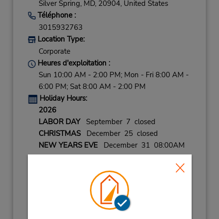
Silver Spring,
MD,
20904,
United States
Téléphone :
3015932763
Location Type:
Corporate
Heures d'exploitation :
Sun 10:00 AM - 2:00 PM; Mon - Fri 8:00 AM -
6:00 PM; Sat 8:00 AM - 2:00 PM
Holiday Hours:
2026
LABOR DAY
September 7 closed
CHRISTMAS
December 25 closed
NEW YEARS EVE
December 31 08:00AM
- 01:00PM
CHRISTMAS EVE
December 24 08:00AM
- 03:00PM
THANKSGIVING DY
November 26 closed
2027