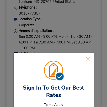
Lanham,
MD,
20706,
United States
Téléphone :
3015777357
Location Type:
Corporate
Heures d'exploitation :
Sun 9:00 AM - 2:00 PM; Mon - Thu 7:30 AM -
6:00 PM; Fri 7:30 AM - 7:00 PM; Sat 8:00 AM
- 3:00 PM
Holiday Hours:
2026
CHRISTMAS EVE
December 24 08:00AM
- 03:00PM
Succursale avec boîte de dépôt des clés
Sign In To Get Our Best
Obtenir un itinéraire
Rates
Terms Apply